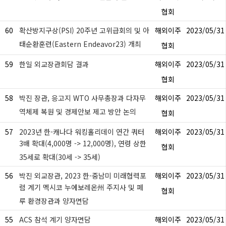
협회
60
확산방지구상(PSI) 20주년 고위급회의 및 아
해외이주
2023/05/31
태순환훈련(Eastern Endeavor23) 개최
협회
59
한일 외교장관회담 결과
해외이주
2023/05/31
협회
58
박진 장관, 응고지 WTO 사무총장과 다자무
해외이주
2023/05/31
역체제 복원 및 경제안보 제고 방안 논의
협회
57
2023년 한-캐나다 워킹홀리데이 연간 쿼터
해외이주
2023/05/31
3배 확대(4,000명 -> 12,000명), 연령 상한
협회
35세로 확대(30세 -> 35세)
56
박진 외교장관, 2023 한-중남미 미래협력포
해외이주
2023/05/31
럼 계기 멕시코 누에보레온州 주지사 및 페
협회
루 환경장관과 양자면담
55
ACS 참석 계기 양자면담
해외이주
2023/05/31