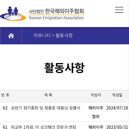
커뮤니티 > 활동사항
활동사항
번 호
제 목
작성자
작성일
62
상반기 정기총회 및 정충호 대표님 송별식
해외이주
2024/07/16
협회
61
외교부 1차관, 미 싱크탱크 전문가 면담
해외이주
2023/05/31