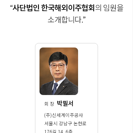
“
사단법인 한국해외이주협회
의 임원을
소개합니다.”
박필서
회 장
(주)신세계이주공사
서울시 강남구 논현로
176길 14, 6층