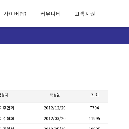
사이버PR
커뮤니티
고객지원
협회 보도자료
공지사항
고객유의사항
뉴스레터
활동사항
FAQ
자료실
피해사례신고
작성자
작성일
조 회
이주협회
2012/12/20
7704
이주협회
2012/03/20
11995