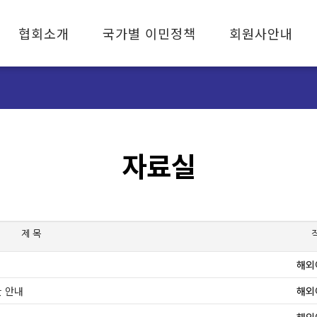
협회소개
국가별 이민정책
회원사안내
협회소개
캐나다 이민
회원사 안내
협회장 인사말
미국 이민
자문사 안내
조직기구
호주 이민
가입안내
연혁
유럽 이민
자료실
설립취지와 목적
임원소개
오시는 길
제 목
해외
 안내
해외