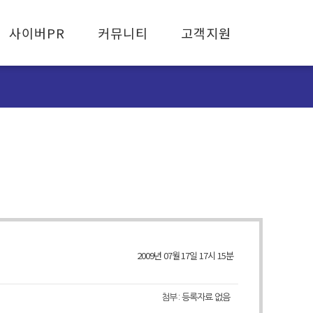
사이버PR
커뮤니티
고객지원
협회 보도자료
공지사항
고객유의사항
뉴스레터
활동사항
FAQ
자료실
피해사례신고
2009년 07월 17일 17시 15분
첨부 :
등록자료 없음