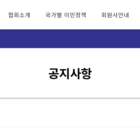
협회소개
국가별 이민정책
회원사안내
협회소개
캐나다 이민
회원사 안내
협회장 인사말
미국 이민
자문사 안내
조직기구
호주 이민
가입안내
연혁
유럽 이민
공지사항
설립취지와 목적
임원소개
오시는 길