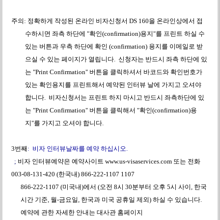
주의
:
정확하게
작성된
온라인
비자신청서
DS 160
을
온라인상에서
접
수하시면
좌측
하단에
"
확인
(confirmation)
용지
"
를
프린트
하실
수
있는
버튼과
우측
하단에
확인
(confirmation)
용지를
이메일로
받
으실
수
있는
페이지가
열립니다
.
신청자는
반드시
좌측
하단에
있
는
"
Print Confirmation"
버튼
을
클릭하셔서
바코드와
확인번호가
있는
확인용지를
프린트해서
예약된
인터뷰
날에
가지고
오셔야
합니다
.
비자신청서는
프린트
하지
마시고
반드시
좌측하단에
있
는
"Print Confirmation"
버튼을
클릭해서
"
확인
(confirmation)
용
지
"
를
가지고
오셔야
합니다
.
3
번째
:
비자
인터뷰날짜를
예약
하십시오
.
;
비자
인터뷰예약은
예약사이트
www.us-visaservices.com
또는
전화
003-08-131-420 (
한국내
) 866-222-1107 1107
866-222-1107 (
미국내
)
에서
(
오전
8
시
30
분부터
오후
5
시
사이
,
한국
시간
기준
,
월
-
금요일
,
한국과
미국
공휴일
제외
)
하실
수
있습니다
.
예약에
관한
자세한
안내는
대사관
홈페이지