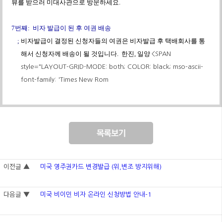
뷰를
받으러
미대사관으로
방문하세요
.
7
번째
:
비자
발급이
된
후
여권
배송
;
비자발급이
결정된
신청자들의
여권은
비자발급
후
택배회사를
통
해서
신청자께
배송이
될
것입니다
.
한진
,
일양
<SPAN
style="LAYOUT-GRID-MODE: both; COLOR: black; mso-ascii-
font-family: 'Times New Rom
이전글 ▲
미국 영주권카드 변경발급 (위,변조 방지위해)
다음글 ▼
미국 비이민 비자 온라인 신청방법 안내-1