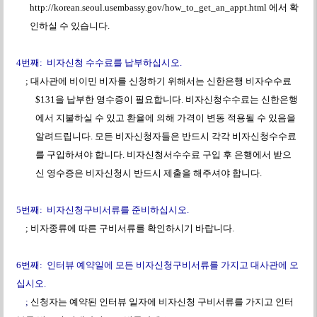
http://korean.seoul.usembassy.gov/how_to_get_an_appt.html
에서
확
인하실
수
있습니다
.
4
번째
:
비자신청
수수료를
납부하십시오
.
;
대사관에 비이민 비자를 신청하기 위해서는 신한은행 비자수수료
$131
을 납부한 영수증이 필요합니다
.
비자신청수수료는 신한은행
에서 지불하실 수 있고 환율에 의해 가격이 변동 적용될 수 있음을
알려드립니다
.
모든 비자신청자들은 반드시 각각 비자신청수수료
를 구입하셔야 합니다
.
비자신청서수수료 구입 후
은행에서 받으
신
영수증은 비자신청시 반드시
제출을 해주셔야 합니다
.
5
번째
:
비자신청구비서류를
준비하십시오
.
;
비자종류에
따른
구비서류
를
확인하시기
바랍니다
.
6
번째
:
인터뷰
예약일에
모든
비자신청구비서류를
가지고
대사관에
오
십시오
.
;
신청자는
예약된
인터뷰
일자에
비자신청
구비서류를
가지고
인터