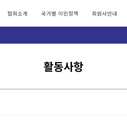
협회소개
국가별 이민정책
회원사안내
협회소개
캐나다 이민
회원사 안내
협회장 인사말
미국 이민
자문사 안내
조직기구
호주 이민
가입안내
연혁
유럽 이민
활동사항
설립취지와 목적
임원소개
오시는 길