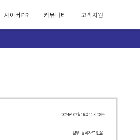
사이버PR
커뮤니티
고객지원
협회 보도자료
공지사항
고객유의사항
뉴스레터
활동사항
FAQ
자료실
피해사례신고
2024년 07월 16일 11시 28분
첨부 :
등록자료 없음