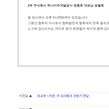
2
부 주식회사 하나이주개발공사 정충호 대표님 송별회
동 장소에서 오후
6
시
30
분부터 있었습니다
.
그동안 협회의 이사로서 협회발전과 협회내의 친목 골프
노고에 감사드리는 의미로 참석 회원들의 박수와 함께 
이전글 ▲
외교부 1차관, 미 싱크탱크 전문가 면담