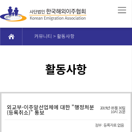
커뮤니티 > 활동사항
활동사항
외교부-이주알선업체에 대한 "행정처분
2019년 05월 30일
(등록취소)" 통보
10시 21분
첨부 :
등록자료 없음