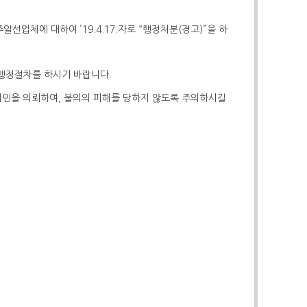
이주알선업체에 대하여
’19.4.17.
자로
“
행정처분
(
경고
)”
을 하
 행정절차를 하시기 바랍니다
.
이민을 의뢰하여
,
불의의 피해를 당하지 않도록 주의하시길