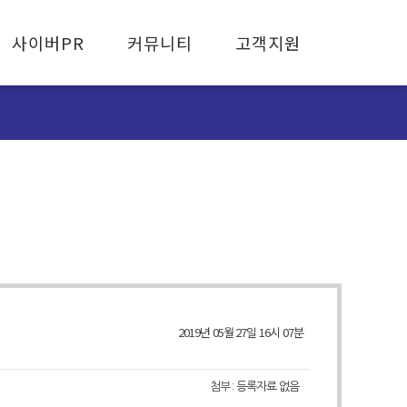
사이버PR
커뮤니티
고객지원
협회 보도자료
공지사항
고객유의사항
뉴스레터
활동사항
FAQ
자료실
피해사례신고
2019년 05월 27일 16시 07분
첨부 :
등록자료 없음