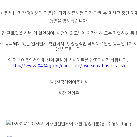
등
)
및
제
11
조
(
행정처분의 기준
)
에 의거 보증보험 기간 만료 후 미신고 중인 
였음을 통보였습니다
.
기간 만료일을 한번 더 확인하여
,
사전에 외교부에 연장신청 또는 폐업신청 등
로 등록되어 있는 업체인지 확인하시고
,
정상적인 해외이주알선 등록업체에 
당부 드립니다
.
외교부 이주알선업체 현황 관련정보 사이트를 참조하시기 바랍니다
.
http://www.0404.go.kr/consulate/overseas_business.jsp
(
사
)
한국해외이주협회
회장 안영운