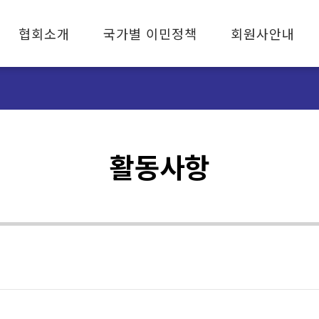
협회소개
국가별 이민정책
회원사안내
협회소개
캐나다 이민
회원사 안내
협회장 인사말
미국 이민
자문사 안내
조직기구
호주 이민
가입안내
연혁
유럽 이민
활동사항
설립취지와 목적
임원소개
오시는 길
문