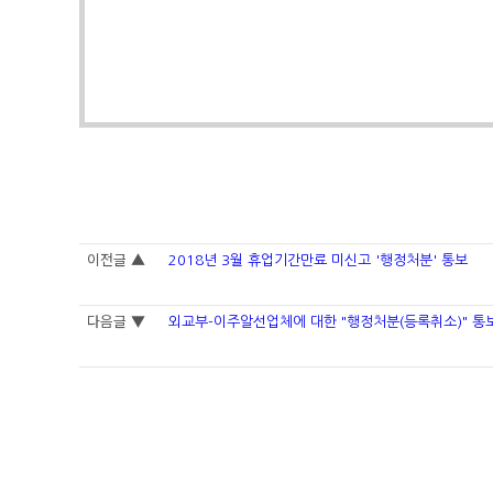
이전글 ▲
2018년 3월 휴업기간만료 미신고 '행정처분' 통보
다음글 ▼
외교부-이주알선업체에 대한 "행정처분(등록취소)" 통