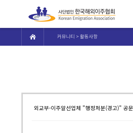
커뮤니티 > 활동사항
외교부-이주알선업체 "행정처분(경고)" 공